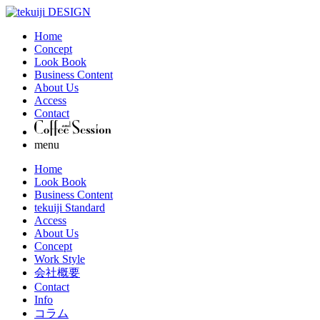
Home
Concept
Look Book
Business Content
About Us
Access
Contact
menu
Home
Look Book
Business Content
tekuiji Standard
Access
About Us
Concept
Work Style
会社概要
Contact
Info
コラム